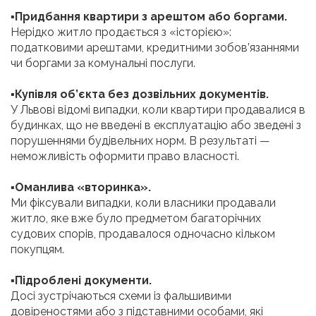
▪
Придбання квартири з арештом або боргами.
Нерідко житло продається з «історією»:
податковими арештами, кредитними зобов’язаннями
чи боргами за комунальні послуги.
▪
Купівля об’єкта без дозвільних документів.
У Львові відомі випадки, коли квартири продавалися в
будинках, що не введені в експлуатацію або зведені з
порушеннями будівельних норм. В результаті —
неможливість оформити право власності.
▪
Оманлива «вторинка».
Ми фіксували випадки, коли власники продавали
житло, яке вже було предметом багаторічних
судових спорів, продавалося одночасно кільком
покупцям.
▪
Підроблені документи.
Досі зустрічаються схеми із фальшивими
довіреностями або з підставними особами, які