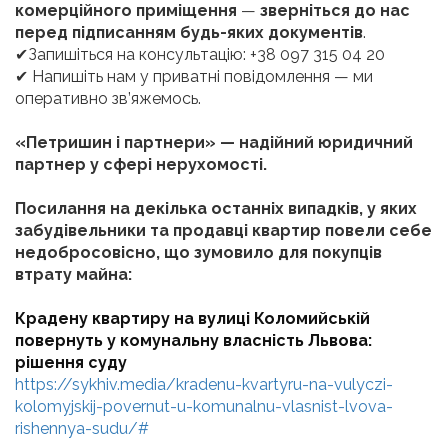
комерційного приміщення
—
зверніться до нас
перед підписанням будь-яких документів
.
Запишіться на консультацію: +38 097 315 04 20
✔
Напишіть нам у приватні повідомлення — ми
✔
оперативно зв’яжемось.
«Петришин і партнери» — надійний юридичний
партнер у сфері нерухомості.
Посилання на декілька останніх випадків, у яких
забудівельники та продавці квартир повели себе
недобросовісно, що зумовило для покупців
втрату майна:
Крадену квартиру на вулиці Коломийській
повернуть у комунальну власність Львова:
рішення суду
https://sykhiv.media/kradenu-kvartyru-na-vulyczi-
kolomyjskij-povernut-u-komunalnu-vlasnist-lvova-
rishennya-sudu/#