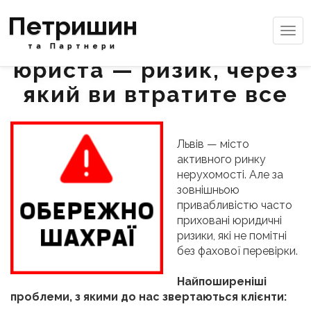
Петришин
Tog
Купівля нерухомості без
navi
та Партнери
юриста — ризик, через
який ви втратите все
Львів — місто
активного ринку
нерухомості. Але за
зовнішньою
привабливістю часто
приховані юридичні
ризики, які не помітні
без фахової перевірки.
Найпоширеніші
проблеми, з якими до нас звертаються клієнти: