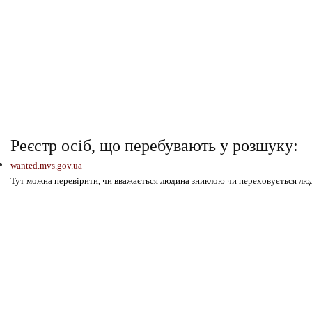
Реєстр осіб, що перебувають у розшуку:
wanted.mvs.gov.ua
Тут можна перевірити, чи вважається людина зниклою чи переховується люди