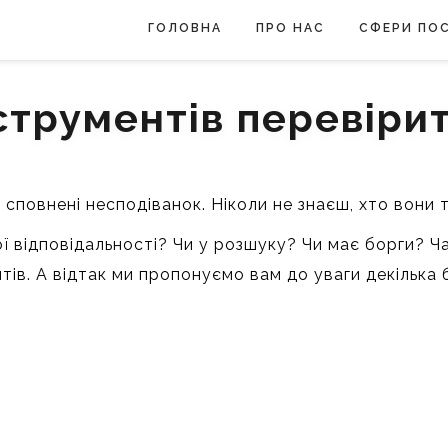
ГОЛОВНА
ПРО НАС
СФЕРИ ПО
струментів перевірит
и, сповнені несподіванок. Ніколи не знаєш, хто вони 
ї відповідальності? Чи у розшуку? Чи має борги? Ч
йтів. А відтак ми пропонуємо вам до уваги декільк