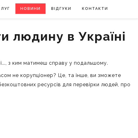
СЛУГ
НОВИНИ
ВІДГУКИ
КОНТАКТИ
и людину в Україні
ті..., з ким матимеш справу у подальшому.
асом не корупціонер? Це, та інше, ви зможете
а безкоштовних ресурсів для перевірки людей, про