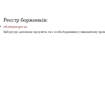
Реєстр боржників:
erb.minjust.gov.ua
Цей ресурс допоможе зрозуміти, чи є особа боржником у виконавчому провад