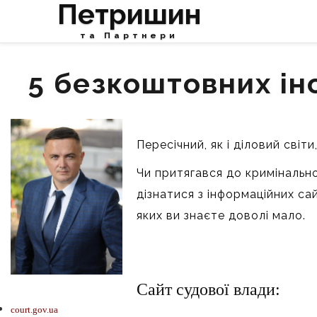
Петришин
та Партнери
5 безкоштовних ін
Пересічний, як і діловий світ
Чи притягався до кримінально
дізнатися з інформаційних са
яких ви знаєте доволі мало.
Сайт судової влади:
court.gov.ua