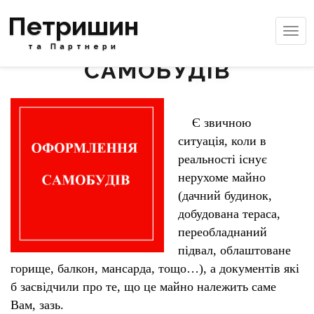
Петришин
Tog
ОФОРМЛЕННЯ
navi
та Партнери
САМОБУДІВ
Є звичною
ситуація, коли в
реальності існує
нерухоме майно
(дачний будинок,
добудована тераса,
переобладнаний
підвал, облаштоване
горище, балкон, мансарда, тощо…), а документів які
б засвідчили про те, що це майно належить саме
Вам, зазь.