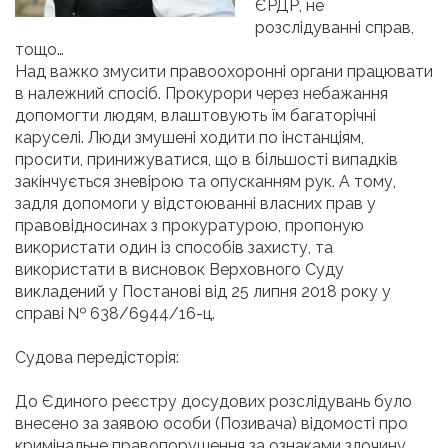
ЄРДР, не
розслідуванні справ,
тощо…
Над важко змусити правоохоронні органи працювати
в належний спосіб. Прокурори через небажання
допомогти людям, влаштовують їм багаторічні
каруселі. Люди змушені ходити по інстанціям,
просити, принижуватися, що в більшості випадків
закінчується зневірою та опусканням рук. А тому,
задля допомоги у відстоюванні власних прав у
правовідносинах з прокуратурою, пропоную
використати один із способів захисту, та
використати в висновок Верховного Суду
викладений у Постанові від 25 липня 2018 року у
справі № 638/6944/16-ц.
Судова передісторія:
До Єдиного реєстру досудових розслідувань було
внесено за заявою особи (Позивача) відомості про
кримінальне правопорушення за ознаками злочину,