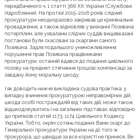
передбаченого ч. 1 статті 366 КК України (Службове
підроблення). На протязі 2015-2016 років слідчий
прокуратури неодноразово закривав це кримінальне
провадження, а також відмовляв у визнанні Позивача
потерпілим, але ухвалами слідчих суддів вищевказані
постанови були скасовані за скаргами самого
Позивача. Задля подальшого унеможливлення
порушення прав Позивача працівниками
прокуратури, останній вдався до подання цивільного
позову на предмет стягнення грошовї компенсації за
завдану йому моральну шкоду.
І як доводить нижче викладена судова практика, у
випадку вчинення прокуратурою неправомірних дій,
шкода особі постраждалій від таких дій, може також
відшкодовуватись і на загальних підставах, відповідно
до приписів статей 1173, 1174 Цивільного Кодексу
України. Тобто, окрім сотень поданих Вами скарг до
Генеральної прокуратури України на дії того ж
прокурора, що швидше за все користі не принесе, Ви