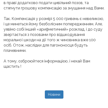
в праві додатково подати цивільний позов, та
стягнути грошову компенсацію за знущання над Вами.
Так. Компенсація у розмірі 5 000 гривень є невеликою,
і це минеться йому безболісним попередженням. Але,
уявімо собі інший «арифметичний» розклад, і до суду
звертається з позовами про відшкодування
моральної шкоди на дії того ж чиновника вже 100
осіб. Отож, наслідки для пагононосця будуть
плачевними.
А тому, озброюйтеся інформацією, і нехай Вам
щастить !
Новини