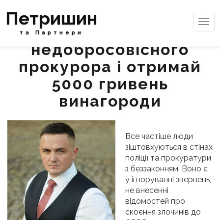
Петришин
Tog
Знайди
navi
та Партнери
недобросовісного
прокурора і отримай
5000 гривень
винагороди
Все частіше люди
зіштовхуються в стінах
поліції та прокуратури
з беззаконням. Воно є
у ігноруванні звернень,
не внесенні
відомостей про
скоєння злочинів до